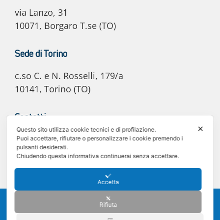
via Lanzo, 31
10071, Borgaro T.se (TO)
Sede di Torino
c.so C. e N. Rosselli, 179/a
10141, Torino (TO)
Contatti
✕
Questo sito utilizza cookie tecnici e di profilazione.
E-mail: info@e20automotive.it
Puoi accettare, rifiutare o personalizzare i cookie premendo i
pulsanti desiderati.
Tel. 011 02.06.030
Chiudendo questa informativa continuerai senza accettare.
Accetta
©2025 e20 Automotive S.r.l. - C.F. e P. IVA 12242340011 -
Privacy policy
-
Rifiuta
Cookie policy
Sede legale: Via Lanzo 31, 10071 Borgaro Torinese (TO) - Registro delle