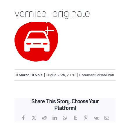
vernice_originale
su
Di
Marco Di Noia
|
Luglio 26th, 2020
|
Commenti disabilitati
vernice_o
Share This Story, Choose Your
Platform!
Facebook
X
Reddit
LinkedIn
WhatsApp
Tumblr
Pinterest
Vk
Email