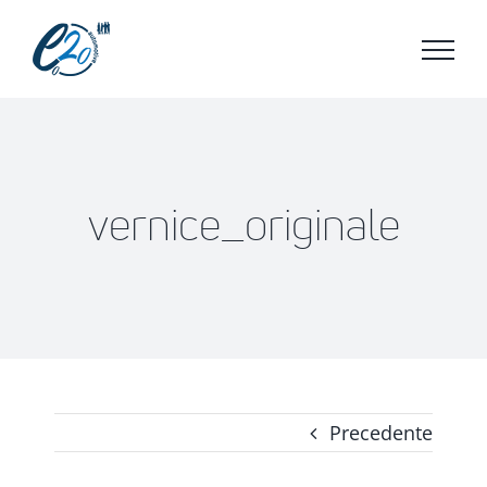
Salta
al
contenuto
vernice_originale
Precedente