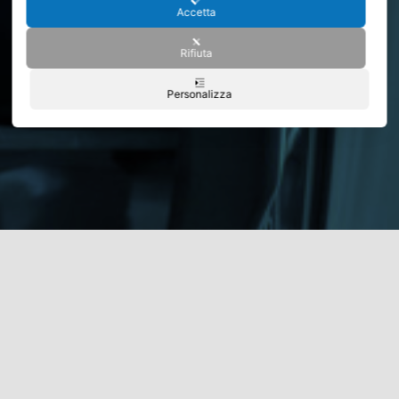
Accetta
Rifiuta
Personalizza
siamo
Chi
La nostra
Divisione Grandine
vede l’intervento
diretto nella compagine societaria di
tirabolli
professionisti
.