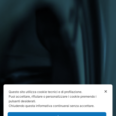
✕
Questo sito utilizza cookie tecnici e di profilazione.
Puoi accettare, rifiutare o personalizzare i cookie premendo i
pulsanti desiderati.
Chiudendo questa informativa continuerai senza accettare.