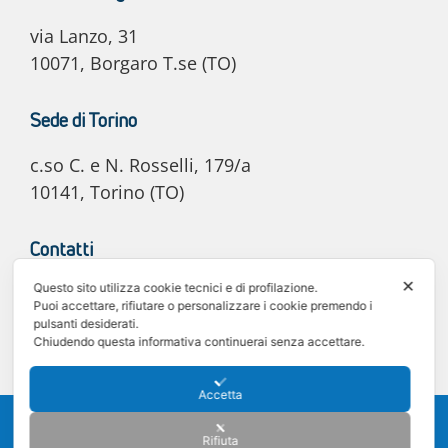
via Lanzo, 31
10071, Borgaro T.se (TO)
Sede di Torino
c.so C. e N. Rosselli, 179/a
10141, Torino (TO)
Contatti
✕
Questo sito utilizza cookie tecnici e di profilazione.
E-mail: info@e20automotive.it
Puoi accettare, rifiutare o personalizzare i cookie premendo i
Tel. 011 02.06.030
pulsanti desiderati.
Chiudendo questa informativa continuerai senza accettare.
Accetta
©2025 e20 Automotive S.r.l. - C.F. e P. IVA 12242340011 -
Privacy policy
-
Cookie policy
Rifiuta
Sede legale: Via Lanzo 31, 10071 Borgaro Torinese (TO) - Registro delle