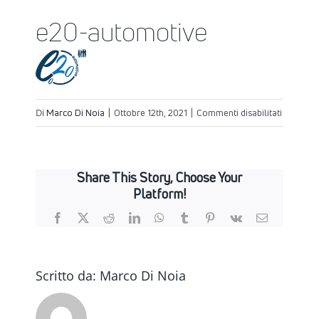
e20-automotive
su
Di
Marco Di Noia
|
Ottobre 12th, 2021
|
Commenti disabilitati
e20-
automoti
Share This Story, Choose Your
Platform!
Facebook
X
Reddit
LinkedIn
WhatsApp
Tumblr
Pinterest
Vk
Email
Scritto da:
Marco Di Noia