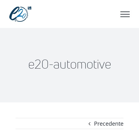
Salta
al
contenuto
e20-automotive
Precedente