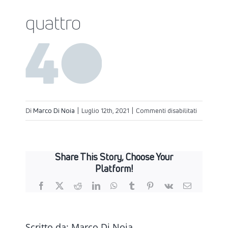
quattro
su
Di
Marco Di Noia
|
Luglio 12th, 2021
|
Commenti disabilitati
quattro
Share This Story, Choose Your
Platform!
Facebook
X
Reddit
LinkedIn
WhatsApp
Tumblr
Pinterest
Vk
Email
Scritto da:
Marco Di Noia