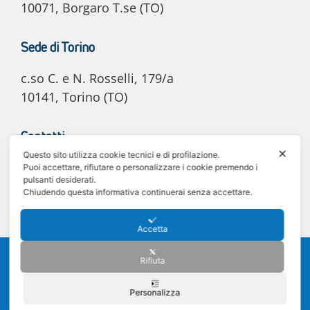
10071, Borgaro T.se (TO)
Sede di Torino
c.so C. e N. Rosselli, 179/a
10141, Torino (TO)
Contatti
✕
Questo sito utilizza cookie tecnici e di profilazione.
E-mail: info@e20automotive.it
Puoi accettare, rifiutare o personalizzare i cookie premendo i
pulsanti desiderati.
Tel. 011 02.06.030
Chiudendo questa informativa continuerai senza accettare.
Accetta
©2025 e20 Automotive S.r.l. - C.F. e P. IVA 12242340011 -
Privacy policy
-
Rifiuta
Cookie policy
Sede legale: Via Lanzo 31, 10071 Borgaro Torinese (TO) - Registro delle
Imprese di Torino - Numero R.E.A. TO-1275735
Personalizza
PEC PER FATTURAZIONE ELETTRONICA DA UTILIZZARE AL POSTO DEL
COD UNIVOCO: sdi.e20automotivesrl@pec.it | UNA VOLTA EMESSA LA