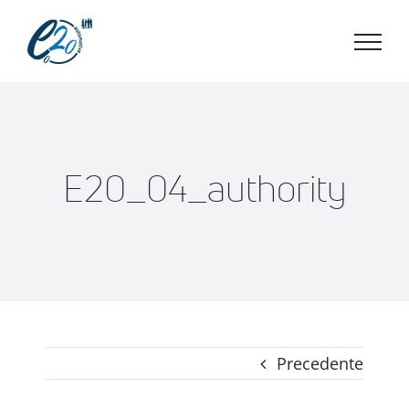
Salta
al
contenuto
E20_04_authority
Precedente