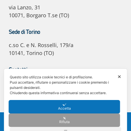
via Lanzo, 31
10071, Borgaro T.se (TO)
Sede di Torino
c.so C. e N. Rosselli, 179/a
10141, Torino (TO)
Contatti
✕
Questo sito utilizza cookie tecnici e di profilazione.
E-mail: info@e20automotive.it
Puoi accettare, rifiutare o personalizzare i cookie premendo i
pulsanti desiderati.
Tel. 011 02.06.030
Chiudendo questa informativa continuerai senza accettare.
Accetta
©2025 e20 Automotive S.r.l. - C.F. e P. IVA 12242340011 -
Privacy policy
-
Rifiuta
Cookie policy
Sede legale: Via Lanzo 31, 10071 Borgaro Torinese (TO) - Registro delle