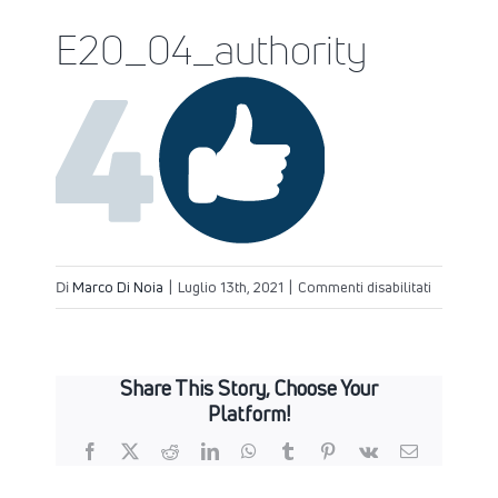
E20_04_authority
su
Di
Marco Di Noia
|
Luglio 13th, 2021
|
Commenti disabilitati
E20_04_au
Share This Story, Choose Your
Platform!
Facebook
X
Reddit
LinkedIn
WhatsApp
Tumblr
Pinterest
Vk
Email