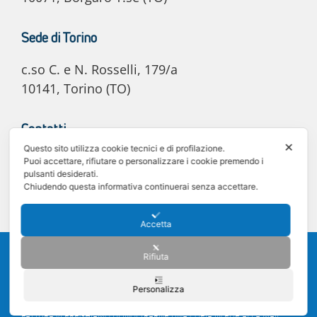
Sede di Torino
c.so C. e N. Rosselli, 179/a
10141, Torino (TO)
Contatti
✕
Questo sito utilizza cookie tecnici e di profilazione.
E-mail: info@e20automotive.it
Puoi accettare, rifiutare o personalizzare i cookie premendo i
pulsanti desiderati.
Tel. 011 02.06.030
Chiudendo questa informativa continuerai senza accettare.
Accetta
©2025 e20 Automotive S.r.l. - C.F. e P. IVA 12242340011 -
Privacy policy
-
Rifiuta
Cookie policy
Sede legale: Via Lanzo 31, 10071 Borgaro Torinese (TO) - Registro delle
Imprese di Torino - Numero R.E.A. TO-1275735
Personalizza
PEC PER FATTURAZIONE ELETTRONICA DA UTILIZZARE AL POSTO DEL
COD UNIVOCO: sdi.e20automotivesrl@pec.it | UNA VOLTA EMESSA LA