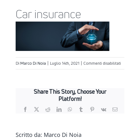
Car insurance
su
Di
Marco Di Noia
|
Luglio 14th, 2021
|
Commenti disabilitati
Car
insurance
Share This Story, Choose Your
Platform!
Facebook
X
Reddit
LinkedIn
WhatsApp
Tumblr
Pinterest
Vk
Email
Scritto da:
Marco Di Noia