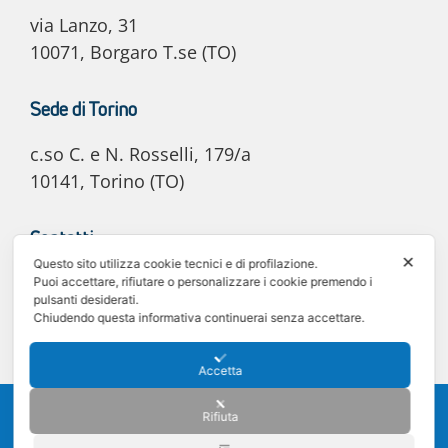
via Lanzo, 31
10071, Borgaro T.se (TO)
Sede di Torino
c.so C. e N. Rosselli, 179/a
10141, Torino (TO)
Contatti
✕
Questo sito utilizza cookie tecnici e di profilazione.
E-mail: info@e20automotive.it
Puoi accettare, rifiutare o personalizzare i cookie premendo i
pulsanti desiderati.
Tel. 011 02.06.030
Chiudendo questa informativa continuerai senza accettare.
Accetta
©2025 e20 Automotive S.r.l. - C.F. e P. IVA 12242340011 -
Privacy policy
-
Rifiuta
Cookie policy
Sede legale: Via Lanzo 31, 10071 Borgaro Torinese (TO) - Registro delle