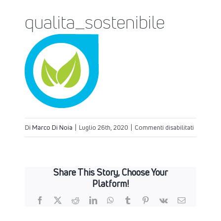
qualita_sostenibile
su
Di
Marco Di Noia
|
Luglio 26th, 2020
|
Commenti disabilitati
qualita_s
Share This Story, Choose Your
Platform!
Facebook
X
Reddit
LinkedIn
WhatsApp
Tumblr
Pinterest
Vk
Email