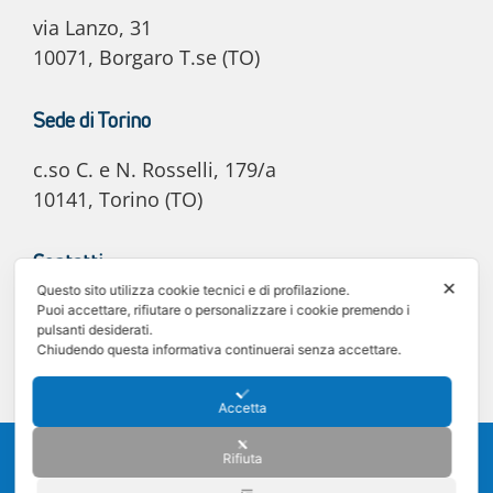
via Lanzo, 31
10071, Borgaro T.se (TO)
Sede di Torino
c.so C. e N. Rosselli, 179/a
10141, Torino (TO)
Contatti
✕
Questo sito utilizza cookie tecnici e di profilazione.
E-mail: info@e20automotive.it
Puoi accettare, rifiutare o personalizzare i cookie premendo i
pulsanti desiderati.
Tel. 011 02.06.030
Chiudendo questa informativa continuerai senza accettare.
Accetta
©2025 e20 Automotive S.r.l. - C.F. e P. IVA 12242340011 -
Privacy policy
-
Rifiuta
Cookie policy
Sede legale: Via Lanzo 31, 10071 Borgaro Torinese (TO) - Registro delle