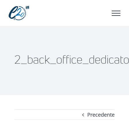
Salta
al
contenuto
2_back_office_dedicat
Precedente