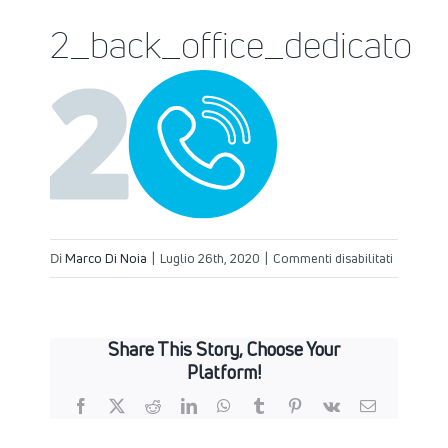
2_back_office_dedicato
su
Di
Marco Di Noia
|
Luglio 26th, 2020
|
Commenti disabilitati
2_back_o
Share This Story, Choose Your
Platform!
Facebook
X
Reddit
LinkedIn
WhatsApp
Tumblr
Pinterest
Vk
Email